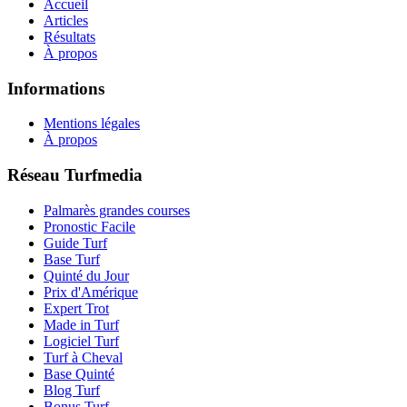
Accueil
Articles
Résultats
À propos
Informations
Mentions légales
À propos
Réseau Turfmedia
Palmarès grandes courses
Pronostic Facile
Guide Turf
Base Turf
Quinté du Jour
Prix d'Amérique
Expert Trot
Made in Turf
Logiciel Turf
Turf à Cheval
Base Quinté
Blog Turf
Bonus Turf