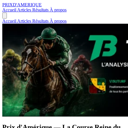
PRIX
D'AMERIQUE
Accueil
Articles
Résultats
À propos
Accueil
Articles
Résultats
À propos
Prix d'Amérique — La Course Reine du